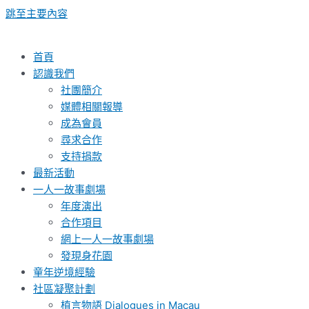
跳至主要內容
首頁
認識我們
社團簡介
媒體相關報導
成為會員
尋求合作
支持捐款
最新活動
一人一故事劇場
年度演出
合作項目
網上一人一故事劇場
發現身花園
童年逆境經驗
社區凝聚計劃
植言物語 Dialogues in Macau