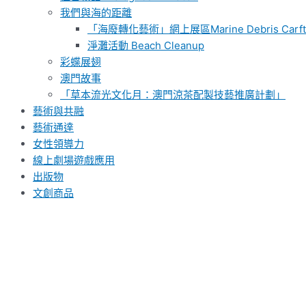
我們與海的距離
「海廢轉化藝術」網上展區Marine Debris Carft G
淨灘活動 Beach Cleanup
彩蝶展翅
澳門故事
「草本流光文化月：澳門涼茶配製技藝推廣計劃」
藝術與共融
藝術通達
女性領導力
線上劇場遊戲應用
出版物
文創商品